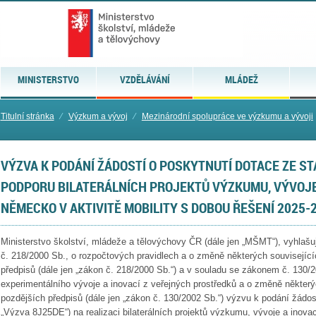
MINISTERSTVO
VZDĚLÁVÁNÍ
MLÁDEŽ
Titulní stránka
⁄
Výzkum a vývoj
⁄
Mezinárodní spolupráce ve výzkumu a vývoji
VÝZVA K PODÁNÍ ŽÁDOSTÍ O POSKYTNUTÍ DOTACE ZE S
PODPORU BILATERÁLNÍCH PROJEKTŮ VÝZKUMU, VÝVOJE
NĚMECKO V AKTIVITĚ MOBILITY S DOBOU ŘEŠENÍ 2025-
Ministerstvo školství, mládeže a tělovýchovy ČR (dále jen „MŠMT“), vyhlaš
č. 218/2000 Sb., o rozpočtových pravidlech a o změně některých souvisejíc
předpisů (dále jen „zákon č. 218/2000 Sb.“) a v souladu se zákonem č. 130
experimentálního vývoje a inovací z veřejných prostředků a o změně některý
pozdějších předpisů (dále jen „zákon č. 130/2002 Sb.“) výzvu k podání žádost
„Výzva 8J25DE“) na realizaci bilaterálních projektů výzkumu, vývoje a ino