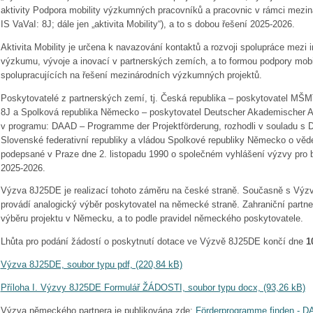
aktivity Podpora mobility výzkumných pracovníků a pracovnic v rámci mezin
IS VaVaI: 8J; dále jen „aktivita Mobility“), a to s dobou řešení 2025-2026.
Aktivita Mobility je určena k navazování kontaktů a rozvoji spolupráce mezi i
výzkumu, vývoje a inovací v partnerských zemích, a to formou podpory mob
spolupracujících na řešení mezinárodních výzkumných projektů.
Poskytovatelé z partnerských zemí, tj. Česká republika – poskytovatel MŠMT
8J a Spolková republika Německo – poskytovatel Deutscher Akademischer A
v programu: DAAD – Programme der Projektförderung, rozhodli v souladu s
Slovenské federativní republiky a vládou Spolkové republiky Německo o věd
podepsané v Praze dne 2. listopadu 1990 o společném vyhlášení výzvy pro bi
2025-2026.
Výzva 8J25DE je realizací tohoto záměru na české straně. Současně s Výz
provádí analogický výběr poskytovatel na německé straně. Zahraniční partne
výběru projektu v Německu, a to podle pravidel německého poskytovatele.
Lhůta pro podání žádostí o poskytnutí dotace ve Výzvě 8J25DE končí dne
1
Výzva 8J25DE, soubor typu pdf, (220,84 kB)
Příloha I. Výzvy 8J25DE Formulář ŽÁDOSTI, soubor typu docx, (93,26 kB)
Výzva německého partnera je publikována zde:
Förderprogramme finden - D