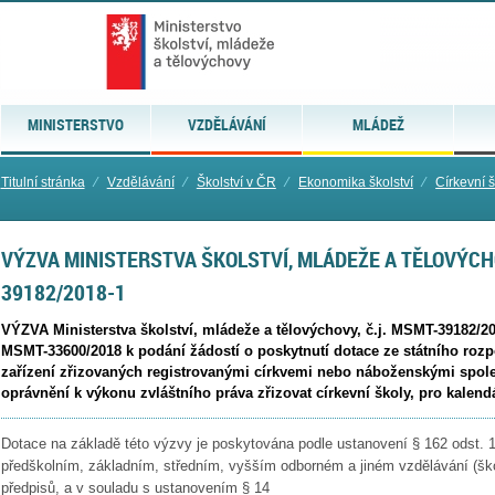
MINISTERSTVO
VZDĚLÁVÁNÍ
MLÁDEŽ
Titulní stránka
⁄
Vzdělávání
⁄
Školství v ČR
⁄
Ekonomika školství
⁄
Církevní š
VÝZVA MINISTERSTVA ŠKOLSTVÍ, MLÁDEŽE A TĚLOVÝCHO
39182/2018-1
VÝZVA Ministerstva školství, mládeže a tělovýchovy, č.j. MSMT-39182/201
MSMT-33600/2018 k podání žádostí o poskytnutí dotace ze státního rozp
zařízení zřizovaných registrovanými církvemi nebo náboženskými spol
oprávnění k výkonu zvláštního práva zřizovat církevní školy, pro kalend
Dotace na základě této výzvy je poskytována podle ustanovení § 162 odst. 
předškolním, základním, středním, vyšším odborném a jiném vzdělávání (šk
předpisů, a v souladu s ustanovením § 14