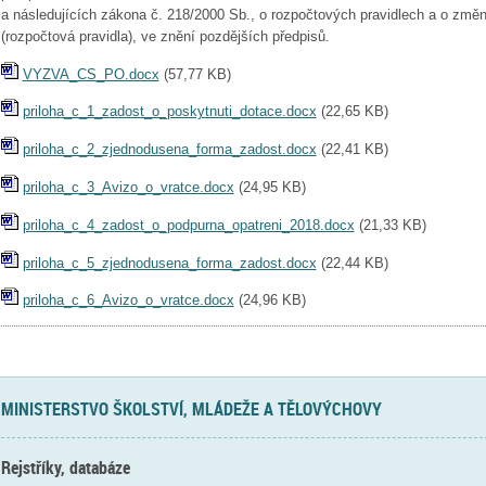
a následujících zákona č. 218/2000 Sb., o rozpočtových pravidlech a o změ
(rozpočtová pravidla), ve znění pozdějších předpisů.
VYZVA_CS_PO.docx
(
57,77 KB
)
priloha_c_1_zadost_o_poskytnuti_dotace.docx
(
22,65 KB
)
priloha_c_2_zjednodusena_forma_zadost.docx
(
22,41 KB
)
priloha_c_3_Avizo_o_vratce.docx
(
24,95 KB
)
priloha_c_4_zadost_o_podpurna_opatreni_2018.docx
(
21,33 KB
)
priloha_c_5_zjednodusena_forma_zadost.docx
(
22,44 KB
)
priloha_c_6_Avizo_o_vratce.docx
(
24,96 KB
)
MINISTERSTVO ŠKOLSTVÍ, MLÁDEŽE A TĚLOVÝCHOVY
Rejstříky, databáze