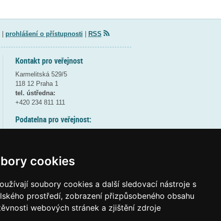
|
prohlášení o přístupnosti
|
RSS
Kontakt pro veřejnost
Karmelitská 529/5
118 12 Praha 1
tel. ústředna:
+420 234 811 111
Podatelna pro veřejnost:
pondělí a středa - 7:30-17:00
úterý a čtvrtek - 7:30-15:30
pátek - 7:30-14:00
bory cookies
8:30 - 9:30 - bezpečnostní přestávka
(více informací
ZDE
)
užívají soubory cookies a další sledovací nástroje s
elského prostředí, zobrazení přizpůsobeného obsahu
Elektronická podatelna:
těvnosti webových stránek a zjištění zdroje
posta@msmt.gov.cz