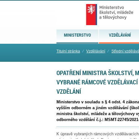
MINISTERSTVO
VZDĚLÁVÁNÍ
Titulní stránka
⁄
Vzdělávání
⁄
Střední vzděláv
OPATŘENÍ MINISTRA ŠKOLSTVÍ, 
VYBRANÉ RÁMCOVÉ VZDĚLÁVACÍ
VZDĚLÁNÍ
Ministerstvo v souladu s § 4 odst. 4 zákon
vyšším odborném a jiném vzdělávání (škol
ministra školství, mládeže a tělovýchovy
odborného vzdělání č.j.: MSMT-22745/2021
K úpravě vybraných rámcových vzdělávacích