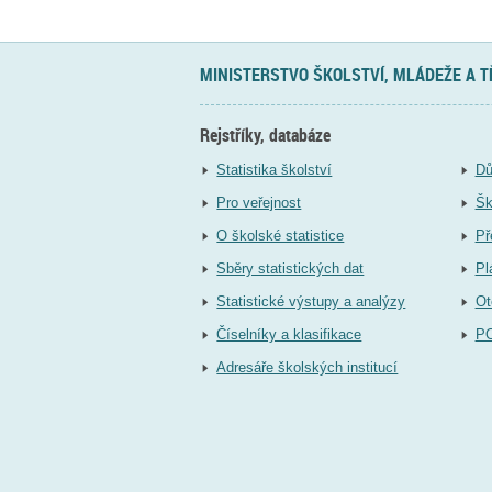
MINISTERSTVO ŠKOLSTVÍ, MLÁDEŽE A 
Rejstříky, databáze
Statistika školství
Dů
Pro veřejnost
Šk
O školské statistice
Př
Sběry statistických dat
Pl
Statistické výstupy a analýzy
Ot
Číselníky a klasifikace
P
Adresáře školských institucí