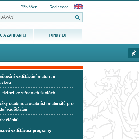
Přihlášení
Registrace
U A ZAHRANIČÍ
FONDY EU
nčování vzdělávání maturitní
uškou
 cizinci ve středních školách
ožky učebnic a učebních materiálů pro
dní vzdělávání
hiv článků
cové vzdělávací programy