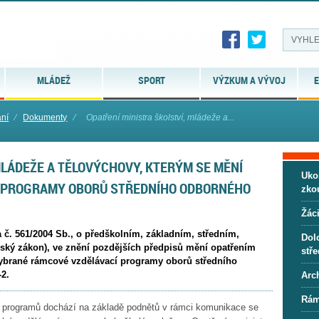
MLÁDEŽ
SPORT
VÝZKUM A VÝVOJ
E
ání
⁄
Dokumenty
⁄
Opatření ministra školství, mládeže a...
MLÁDEŽE A TĚLOVÝCHOVY, KTERÝM SE MĚNÍ
Uko
 PROGRAMY OBORŮ STŘEDNÍHO ODBORNÉHO
zko
Žáci
a č. 561/2004 Sb., o předškolním, základním, středním,
Dol
ský zákon), ve znění pozdějších předpisů mění opatřením
stře
 vybrané rámcové vzdělávací programy oborů středního
-2.
Arc
Rám
 programů dochází na základě podnětů v rámci komunikace se