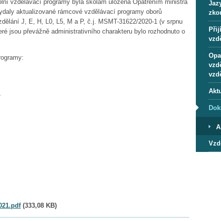
kolní vzdělávací programy byla školám uložena Opatřením ministra
Jaz
vydaly aktualizované rámcové vzdělávací programy oborů
zko
dělání J, E, H, L0, L5, M a P, č.j. MSMT-31622/2020-1 (v srpnu
Přij
ré jsou převážně administrativního charakteru bylo rozhodnuto o
vzdě
Opa
programy:
vzd
vzd
Aktu
,
Dok
A
Vzd
021.pdf
(
333,08 KB
)