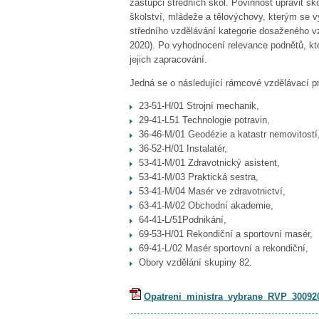
zástupci středních škol. Povinnost upravit š
školství, mládeže a tělovýchovy, kterým se 
středního vzdělávání kategorie dosaženého vz
2020). Po vyhodnocení relevance podnětů, kte
jejich zapracování.
Jedná se o následující rámcové vzdělávací 
23-51-H/01 Strojní mechanik,
29-41-L51 Technologie potravin,
36-46-M/01 Geodézie a katastr nemovitostí
36-52-H/01 Instalatér,
53-41-M/01 Zdravotnický asistent,
53-41-M/03 Praktická sestra,
53-41-M/04 Masér ve zdravotnictví,
63-41-M/02 Obchodní akademie,
64-41-L/51Podnikání,
69-53-H/01 Rekondiční a sportovní masér,
69-41-L/02 Masér sportovní a rekondiční,
Obory vzdělání skup
iny 82.
Opatreni_ministra_vybrane_RVP_30092