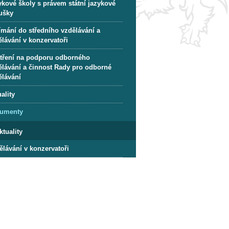
ykové školy s právem státní jazykové
ušky
ímání do středního vzdělávání a
lávání v konzervatoři
tření na podporu odborného
ělávání a činnost Rady pro odborné
ělávání
ality
umenty
ktuality
ělávání v konzervatoři