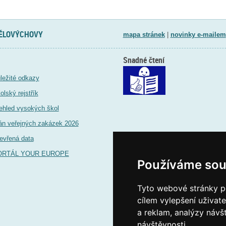
TĚLOVÝCHOVY
mapa stránek
|
novinky e-mailem
Snadné čtení
ležité odkazy
olský rejstřík
ehled vysokých škol
án veřejných zakázek 2026
evřená data
ORTÁL YOUR EUROPE
Používáme sou
Tyto webové stránky po
cílem vylepšení uživat
a reklam, analýzy návš
návštěvnosti.