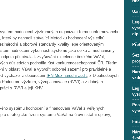
Rež
Uzn
Lega
vys
řit systém hodnocení výzkumných organizací formou informovaného
dip
 který by nahradil stávající Metodiku hodnocení výsledků
zinárodní a oborové standardy kvality lépe orientovaným
Pře
ystém hodnocení výkonnosti systému jako celku a mechanismy
Sez
 podpora přispívala k zvyšování excelence českého VaVal,
pro
vých důsledcích podpořila růst konkurenceschopnosti ČR. Třetím
ení v oblasti VaVaI a vytvořit odborné zázemí pro pravidelné a
Náro
ekt vycházel z doporučení
IPN Mezinárodní audit
, z Dlouhodobých
vzd
h Radou pro výzkum, vývoj a inovace (RVVI) a z dobrých
upráci s RVVI a její KHV.
Leg
vys
Pos
nového systému hodnocení a financování VaVaI z veřejných
vys
 pro strategické řízení systému VaVaI na úrovni státní správy,
Fin
Nár
ško