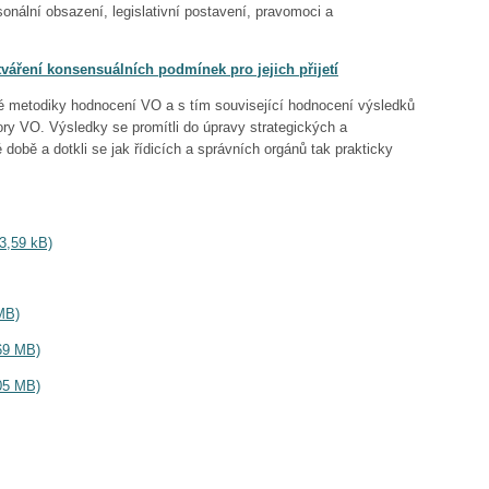
sonální obsazení, legislativní postavení, pravomoci a
váření konsensuálních podmínek pro jejich přijetí
vé metodiky hodnocení VO a s tím související hodnocení výsledků
ory VO. Výsledky se promítli do úpravy strategických a
době a dotkli se jak řídicích a správních orgánů tak prakticky
3,59 kB)
 MB)
,69 MB)
,05 MB)