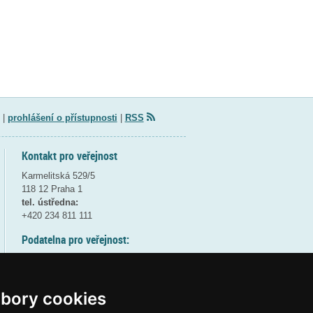
|
prohlášení o přístupnosti
|
RSS
Kontakt pro veřejnost
Karmelitská 529/5
118 12 Praha 1
tel. ústředna:
+420 234 811 111
Podatelna pro veřejnost:
pondělí a středa - 7:30-17:00
úterý a čtvrtek - 7:30-15:30
pátek - 7:30-14:00
bory cookies
8:30 - 9:30 - bezpečnostní přestávka