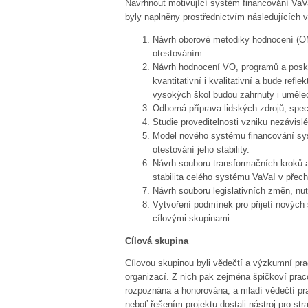
Navrhnout motivující systém financování VaVa
byly naplněny prostřednictvím následujících 
Návrh oborové metodiky hodnocení (OM
otestováním.
Návrh hodnocení VO, programů a posk
kvantitativní i kvalitativní a bude ref
vysokých škol budou zahrnuty i umělec
Odborná příprava lidských zdrojů, speci
Studie proveditelnosti vzniku nezávislé
Model nového systému financování syst
otestování jeho stability.
Návrh souboru transformačních kroků 
stabilita celého systému VaVaI v pře
Návrh souboru legislativních změn, n
Vytvoření podmínek pro přijetí nových
cílovými skupinami.
Cílová skupina
Cílovou skupinou byli vědečtí a výzkumní p
organizací. Z nich pak zejména špičkoví praco
rozpoznána a honorována, a mladí vědečtí pra
neboť řešením projektu dostali nástroj pro st