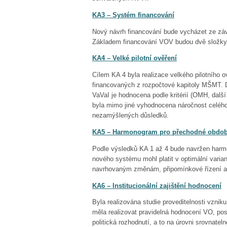
KA3 – Systém financování
Nový návrh financování bude vycházet ze záv
Základem financování VOV budou dvě složky, 
KA4 – Velké pilotní ověření
Cílem KA 4 byla realizace velkého pilotního
financovaných z rozpočtové kapitoly MŠMT. Do
VaVaI je hodnocena podle kritérií (OMH, další
byla mimo jiné vyhodnocena náročnost celého
nezamýšlených důsledků.
KA5 – Harmonogram pro přechodné období 
Podle výsledků KA 1 až 4 bude navržen harmo
nového systému mohl platit v optimální varian
navrhovaným změnám, připomínkové řízení a
KA6 – Institucionální zajištění hodnocení
Byla realizována studie proveditelnosti vzniku
měla realizovat pravidelná hodnocení VO, pos
politická rozhodnutí, a to na úrovni srovnate