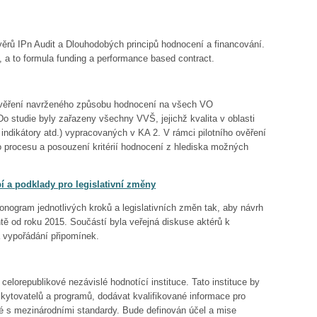
ěrů IPn Audit a Dlouhodobých principů hodnocení a financování.
a to formula funding a performance based contract.
 ověření navrženého způsobu hodnocení na všech VO
 studie byly zařazeny všechny VVŠ, jejichž kvalita v oblasti
 indikátory atd.) vypracovaných v KA 2. V rámci pilotního ověření
 procesu a posouzení kritérií hodnocení z hlediska možných
a podklady pro legislativní změny
nogram jednotlivých kroků a legislativních změn tak, aby návrh
tě od roku 2015. Součástí byla veřejná diskuse aktérů k
 vypořádání připomínek.
 celorepublikové nezávislé hodnotící instituce. Tato instituce by
kytovatelů a programů, dodávat kvalifikované informace pro
lné s mezinárodními standardy. Bude definován účel a mise