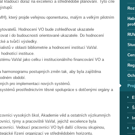
I kladoucí důraz na excelenci a střednědobé plánování. Tyto cíle
výstupů:
Roz
H), který projde veřejnou oponenturou, malým a velkým pilotním
Habi
pro
ytovatelů. Hodnocení VO bude zohledňovat ukazatele
RUV
lektovat i do budoucnosti orientované ukazatele. Do hodnocení
ké a tvůrčí výsledky.
Stu
alistů v oblasti bibliometrie a hodnocení institucí VaVaI.
 hodnotící instituce.
Cen
ému VaVaI jako celku i institucionálního financování VO a
Regi
a harmonogramu postupných změn tak, aby byla zajištěna
Och
chodném období.
utných pro implementaci nových systémů.
Pro
 systémů prostřednictvím těsné spolupráce s dotčenými orgány a
E
Š
racovníci vysokých škol, Akademie věd a ostatních výzkumných
I
vníci, týmy a pracoviště VaVaI, jejichž excelence byla
covníci. Vedoucí pracovníci VO byli další cílovou skupinou,
I
rategické řízení organizací ve střednědobém horizontu.