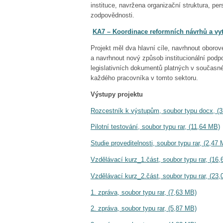
instituce, navržena organizační struktura, per
zodpovědnosti.
KA7 – Koordinace reformních návrhů a vyt
Projekt měl dva hlavní cíle, navrhnout oboro
a navrhnout nový způsob institucionální podp
legislativních dokumentů platných v současné 
každého pracovníka v tomto sektoru.
Výstupy projektu
Rozcestník k výstupům, soubor typu docx, (3
Pilotní testování, soubor typu rar, (11,64 MB)
Studie proveditelnosti, soubor typu rar, (2,47
Vzdělávací kurz_1.část, soubor typu rar, (16
Vzdělávací kurz_2.část, soubor typu rar, (23
1. zpráva, soubor typu rar, (7,63 MB)
2. zpráva, soubor typu rar, (5,87 MB)