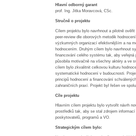
Hlavní odborný garant
prof. Ing. Jitka Moravcová, CSc.
Stručně o projektu
Cílem projektu bylo navrhnout a pilotně ově
peer-review dle oborových metodik hodnocení,
výzkumných organizací efektivnějším a na me
hodnocením. Druhým cílem bylo navrhnout s
financování celého systému tak, aby veřejná
působila motivačně na všechny aktéry a ve s
cílem bylo zkvalitnit celkovou kulturu hodnoc
systematické hodnocení v budoucnosti. Proj
principů hodnocení a financování schválenýc
zahraničních praxí. Projekt byl řešen ve spol
Cíle projektu
Hlavním cílem projektu bylo vytvořit návrh 
prostředků tak, aby se stal zdrojem informací
poskytovatelů, programů a VO.
Strategickým cílem bylo: