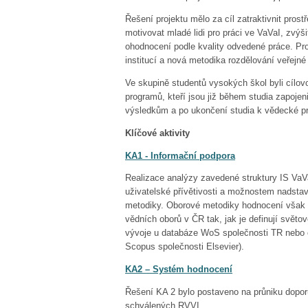
Řešení projektu mělo za cíl zatraktivnit pros
motivovat mladé lidi pro práci ve VaVaI, zvýš
ohodnocení podle kvality odvedené práce. Pr
institucí a nová metodika rozdělování veřejné
Ve skupině studentů vysokých škol byli cílov
programů, kteří jsou již během studia zapoje
výsledkům a po ukončení studia k vědecké pr
Klíčové aktivity
KA1 - Informační podpora
Realizace analýzy zavedené struktury IS VaVa
uživatelské přívětivosti a možnostem nadsta
metodiky. Oborové metodiky hodnocení však ne
vědních oborů v ČR tak, jak je definují světo
vývoje u databáze WoS společnosti TR nebo 
Scopus společnosti Elsevier).
KA2 – Systém hodnocení
Řešení KA 2 bylo postaveno na průniku dopor
schválených RVVI.