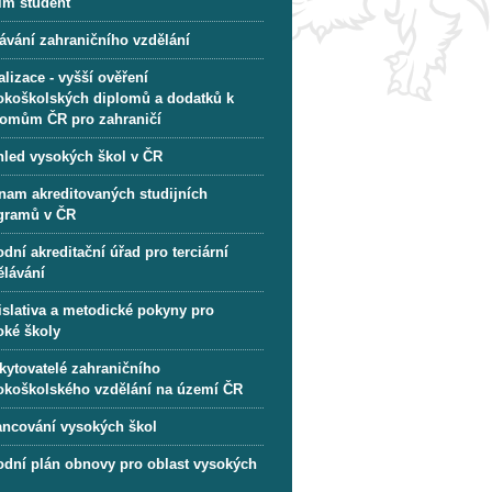
im student
ávání zahraničního vzdělání
lizace - vyšší ověření
okoškolských diplomů a dodatků k
lomům ČR pro zahraničí
hled vysokých škol v ČR
nam akreditovaných studijních
gramů v ČR
dní akreditační úřad pro terciární
ělávání
islativa a metodické pokyny pro
oké školy
kytovatelé zahraničního
okoškolského vzdělání na území ČR
ancování vysokých škol
odní plán obnovy pro oblast vysokých
l