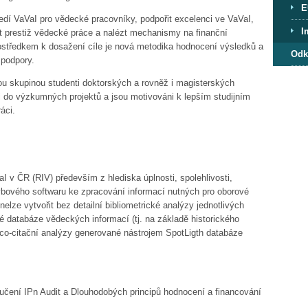
E
tředí VaVaI pro vědecké pracovníky, podpořit excelenci ve VaVaI,
I
it prestiž vědecké práce a nalézt mechanismy na finanční
ostředkem k dosažení cíle je nová metodika hodnocení výsledků a
Odk
 podpory.
ou skupinou studenti doktorských a rovněž i magisterských
ni do výzkumných projektů a jsou motivováni k lepším studijním
áci.
I v ČR (RIV) především z hlediska úplnosti, spolehlivosti,
vbového softwaru ke zpracování informací nutných pro oborové
lze vytvořit bez detailní bibliometrické analýzy jednotlivých
vé databáze vědeckých informací (tj. na základě historického
co-citační analýzy generované nástrojem SpotLigth databáze
učení IPn Audit a Dlouhodobých principů hodnocení a financování