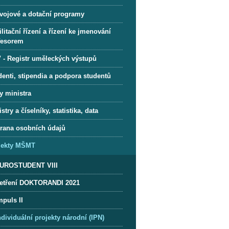
vojové a dotační programy
litační řízení a řízení ke jmenování
fesorem
 - Registr uměleckých výstupů
denti, stipendia a podpora studentů
y ministra
stry a číselníky, statistika, data
rana osobních údajů
jekty MŠMT
UROSTUDENT VIII
etření DOKTORANDI 2021
mpuls II
ndividuální projekty národní (IPN)