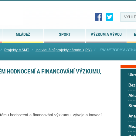
MLÁDEŽ
SPORT
VÝZKUM A VÝVOJ
E
⁄
Projekty MŠMT
⁄
Individuální projekty národní (IPN)
⁄
IPN METODIKA / Efekti
TÉM HODNOCENÍ A FINANCOVÁNÍ VÝZKUMU,
Ukra
Bez
Aktu
Stra
ystému hodnocení a financování výzkumu, vývoje a inovací.
Anal
Mez