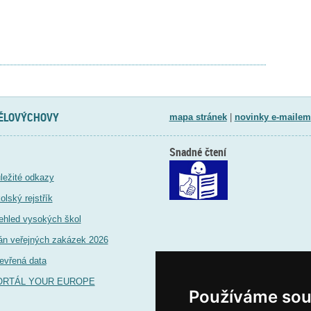
TĚLOVÝCHOVY
mapa stránek
|
novinky e-mailem
Snadné čtení
ležité odkazy
olský rejstřík
ehled vysokých škol
án veřejných zakázek 2026
evřená data
ORTÁL YOUR EUROPE
Používáme sou