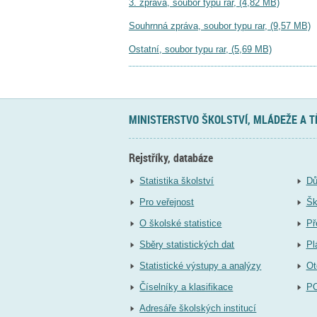
3. zpráva, soubor typu rar, (4,82 MB)
Souhrnná zpráva, soubor typu rar, (9,57 MB)
Ostatní, soubor typu rar, (5,69 MB)
MINISTERSTVO ŠKOLSTVÍ, MLÁDEŽE A 
Rejstříky, databáze
Statistika školství
Dů
Pro veřejnost
Šk
O školské statistice
Př
Sběry statistických dat
Pl
Statistické výstupy a analýzy
Ot
Číselníky a klasifikace
P
Adresáře školských institucí