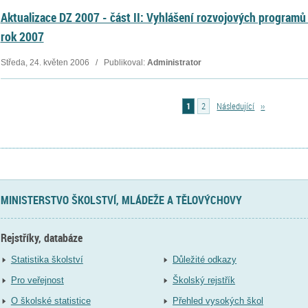
Aktualizace DZ 2007 - část II: Vyhlášení rozvojových programů 
rok 2007
Středa, 24. květen 2006 / Publikoval:
Administrator
1
2
Následující
››
MINISTERSTVO ŠKOLSTVÍ, MLÁDEŽE A TĚLOVÝCHOVY
Rejstříky, databáze
Statistika školství
Důležité odkazy
Pro veřejnost
Školský rejstřík
O školské statistice
Přehled vysokých škol