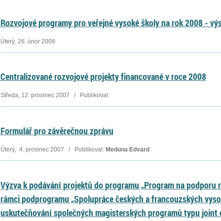
Rozvojové programy pro veřejné vysoké školy na rok 2008 - vý
Úterý, 26. únor 2008
Centralizované rozvojové projekty financované v roce 2008
Středa, 12. prosinec 2007 / Publikoval:
Formulář pro závěrečnou zprávu
Úterý, 4. prosinec 2007 / Publikoval:
Meduna Edvard
Výzva k podávání projektů do programu „Program na podporu ro
rámci podprogramu „Spolupráce českých a francouzských vysok
uskutečňování společných magisterských programů typu joint 