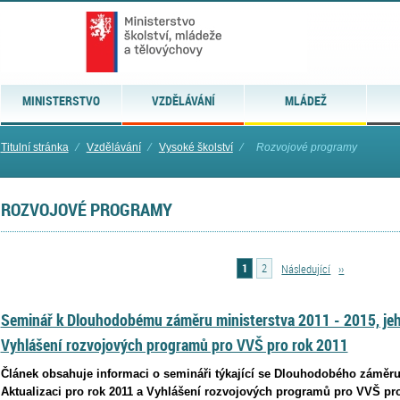
MINISTERSTVO
VZDĚLÁVÁNÍ
MLÁDEŽ
Titulní stránka
⁄
Vzdělávání
⁄
Vysoké školství
⁄
Rozvojové programy
ROZVOJOVÉ PROGRAMY
1
2
Následující
››
Seminář k Dlouhodobému záměru ministerstva 2011 - 2015, jeho
Vyhlášení rozvojových programů pro VVŠ pro rok 2011
Článek obsahuje informaci o semináři týkající se Dlouhodobého záměru 
Aktualizaci pro rok 2011 a Vyhlášení rozvojových programů pro VVŠ pro 