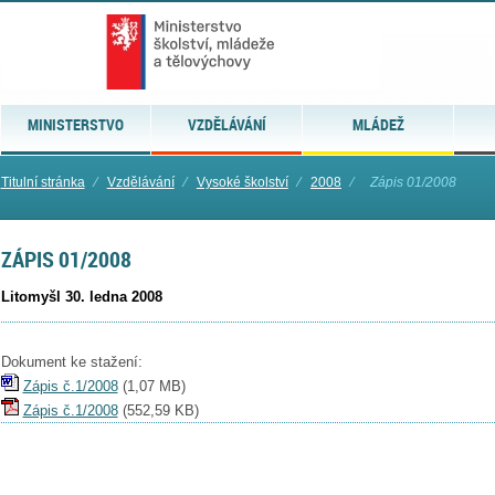
MINISTERSTVO
VZDĚLÁVÁNÍ
MLÁDEŽ
Titulní stránka
⁄
Vzdělávání
⁄
Vysoké školství
⁄
2008
⁄
Zápis 01/2008
ZÁPIS 01/2008
Litomyšl 30. ledna 2008
Dokument ke stažení:
Zápis č.1/2008
(
1,07 MB
)
Zápis č.1/2008
(
552,59 KB
)