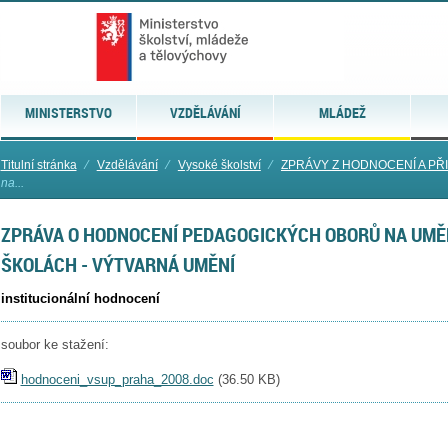
MINISTERSTVO
VZDĚLÁVÁNÍ
MLÁDEŽ
Titulní stránka
⁄
Vzdělávání
⁄
Vysoké školství
⁄
ZPRÁVY Z HODNOCENÍ A PŘ
na...
ZPRÁVA O HODNOCENÍ PEDAGOGICKÝCH OBORŮ NA UM
ŠKOLÁCH - VÝTVARNÁ UMĚNÍ
institucionální hodnocení
soubor ke stažení:
hodnoceni_vsup_praha_2008.doc
(
36.50 KB
)