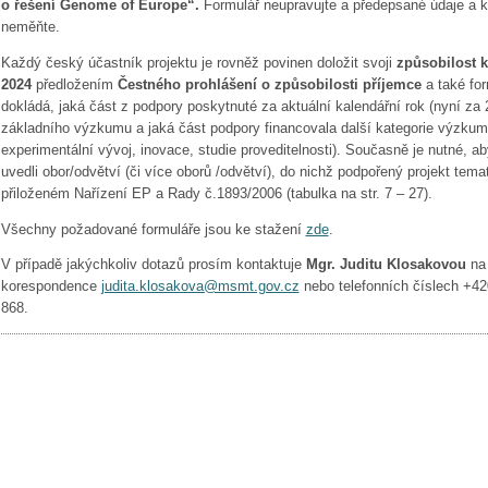
o řešení Genome of Europe“.
Formulář neupravujte a předepsané údaje a ko
neměňte.
Každý český účastník projektu je rovněž povinen doložit svoji
způsobilost k
2024
předložením
Čestného prohlášení o způsobilosti příjemce
a také fo
dokládá, jaká část z podpory poskytnuté za aktuální kalendářní rok (nyní za
základního výzkumu a jaká část podpory financovala další kategorie výzku
experimentální vývoj, inovace, studie proveditelnosti). Současně je nutné, ab
uvedli obor/odvětví (či více oborů /odvětví), do nichž podpořený projekt temat
přiloženém Nařízení EP a Rady č.1893/2006 (tabulka na str. 7 – 27).
Všechny požadované formuláře jsou ke stažení
zde
.
V případě jakýchkoliv dotazů prosím kontaktuje
Mgr. Juditu Klosakovou
na 
korespondence
judita.klosakova@msmt.gov.cz
nebo telefonních číslech +42
868.