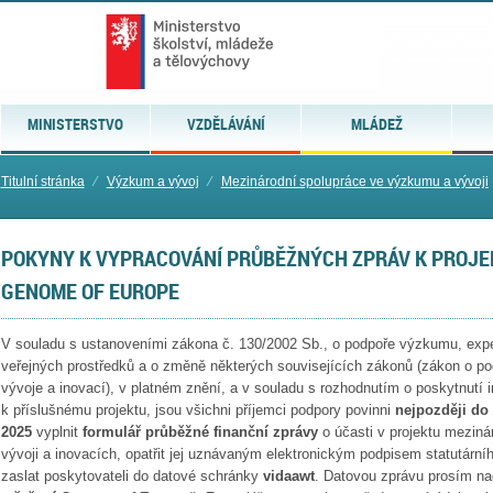
MINISTERSTVO
VZDĚLÁVÁNÍ
MLÁDEŽ
Titulní stránka
⁄
Výzkum a vývoj
⁄
Mezinárodní spolupráce ve výzkumu a vývoji
POKYNY K VYPRACOVÁNÍ PRŮBĚŽNÝCH ZPRÁV K PROJEK
GENOME OF EUROPE
V souladu s ustanoveními zákona č. 130/2002 Sb., o podpoře výzkumu, expe
veřejných prostředků a o změně některých souvisejících zákonů (zákon o p
vývoje a inovací), v platném znění, a v souladu s rozhodnutím o poskytnutí i
k příslušnému projektu, jsou všichni příjemci podpory povinni
nejpozději
do 
2025
vyplnit
formulář průběžné finanční zprávy
o účasti v projektu mezin
vývoji a inovacích, opatřit jej uznávaným elektronickým podpisem statutárn
zaslat poskytovateli do datové schránky
vidaawt
. Datovou zprávu prosím n