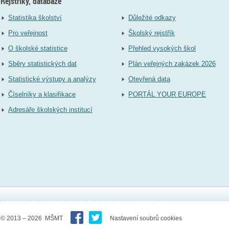
Rejstříky, databáze
Statistika školství
Důležité odkazy
Pro veřejnost
Školský rejstřík
O školské statistice
Přehled vysokých škol
Sběry statistických dat
Plán veřejných zakázek 2026
Statistické výstupy a analýzy
Otevřená data
Číselníky a klasifikace
PORTÁL YOUR EUROPE
Adresáře školských institucí
© 2013 – 2026 MŠMT
Nastavení soubrů cookies