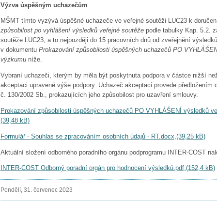
Výzva úspěšným uchazečům
MŠMT tímto vyzývá úspěšné uchazeče ve veřejné soutěži LUC23 k doruče
způsobilost po vyhlášení výsledků veřejné soutěže
podle tabulky Kap. 5.2. 
soutěže LUC23, a to nejpozději do 15 pracovních dnů od zveřejnění výsledků.
v dokumentu
Prokazování způsobilosti úspěšných uchazečů PO VYHLÁŠENÍ
výzkumu
níže.
Vybraní uchazeči, kterým by měla být poskytnuta podpora v částce nižší než
akceptaci upravené výše podpory. Uchazeč akceptaci provede předložením d
č. 130/2002 Sb., prokazujících jeho způsobilost pro uzavření smlouvy.
Prokazování způsobilosti úspěšných uchazečů PO VYHLÁŠENÍ výsledků veř
(39,48 kB)
Formulář - Souhlas se zpracováním osobních údajů - RT.docx,(39,25 kB)
Aktuální složení odborného poradního orgánu podprogramu INTER-COST nal
INTER-COST Odborný poradní orgán pro hodnocení výsledků.pdf,(152,4 kB)
Pondělí, 31. červenec 2023