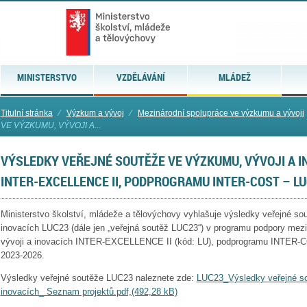
MINISTERSTVO
VZDĚLÁVÁNÍ
MLÁDEŽ
Titulní stránka
⁄
Výzkum a vývoj
⁄
Mezinárodní spolupráce ve výzkumu a vývoji
VE VÝZKUMU, VÝVOJI A...
VÝSLEDKY VEŘEJNÉ SOUTĚŽE VE VÝZKUMU, VÝVOJI A 
INTER-EXCELLENCE II, PODPROGRAMU INTER-COST – L
Ministerstvo školství, mládeže a tělovýchovy vyhlašuje výsledky veřejné so
inovacích LUC23 (dále jen „veřejná soutěž LUC23“) v programu podpory mez
vývoji a inovacích INTER-EXCELLENCE II (kód: LU), podprogramu INTER-CO
2023-2026.
Výsledky veřejné soutěže LUC23 naleznete zde:
LUC23_Výsledky veřejné so
inovacích_ Seznam projektů.pdf,(492,28 kB)