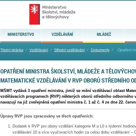
MINISTERSTVO
VZDĚLÁVÁNÍ
MLÁDEŽ
Titulní stránka
⁄
Vzdělávání
⁄
Střední vzdělávání
⁄
Dokumenty
⁄
Opatření mi
OPATŘENÍ MINISTRA ŠKOLSTVÍ, MLÁDEŽE A TĚLOVÝCHOV
MATEMATICKÉ VZDĚLÁVÁNÍ V RVP OBORŮ STŘEDNÍHO 
MŠMT vydává 3 opatření ministra, jimiž se mění vzdělávací oblast Mat
vzdělávacích programech (RVP) některých oborů středního odborného vz
navazují na již zveřejněná opatření ministra č. 1 až č. 4 ze dne 22. červn
Úpravy RVP jsou zpracovány ve třech opatřeních:
Dodatek k RVP pro obory vzdělání kategorie M a L0 s týdenní hodin
vzdělávání 10 a více vyučovacích hodin za celou dobu vzdělávání – O