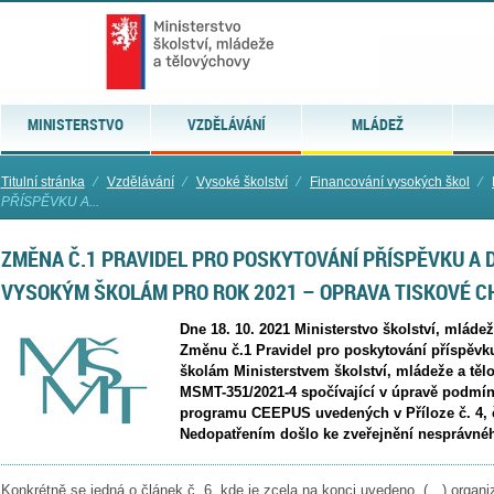
MINISTERSTVO
VZDĚLÁVÁNÍ
MLÁDEŽ
Titulní stránka
⁄
Vzdělávání
⁄
Vysoké školství
⁄
Financování vysokých škol
⁄
PŘÍSPĚVKU A...
ZMĚNA Č.1 PRAVIDEL PRO POSKYTOVÁNÍ PŘÍSPĚVKU A 
VYSOKÝM ŠKOLÁM PRO ROK 2021 – OPRAVA TISKOVÉ C
Dne 18. 10. 2021 Ministerstvo školství, mláde
Změnu č.1 Pravidel pro poskytování příspěvk
školám Ministerstvem školství, mládeže a tělo
MSMT-351/2021-4 spočívající v úpravě podmíne
programu CEEPUS uvedených v Příloze č. 4, čl
Nedopatřením došlo ke zveřejnění nesprávnéh
Konkrétně se jedná o článek č. 6, kde je zcela na konci uvedeno „(…) organiz