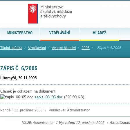
MINISTERSTVO
VZDĚLÁVÁNÍ
MLÁDEŽ
Titulní stránka
⁄
Vzdělávání
⁄
Vysoké školství
⁄
2005
⁄
Zápis č. 6/2005
ZÁPIS Č. 6/2005
Litomyšl, 30.11.2005
Článek je odkazem na dokument
zapis_06_05.doc
(
326,00 KB
)
Pondělí, 12. prosinec 2005 / Publikoval:
Administrator
Vložil:
Administrator /
Vytvořen:
12. prosinec 2005 /
Aktualizace