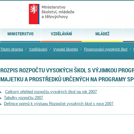
MINISTERSTVO
VZDĚLÁVÁNÍ
MLÁDEŽ
Titulní stránka
⁄
Vzdělávání
⁄
Vysoké školství
⁄
Financování vysokých škol
⁄
ROZPIS ROZPOČTU VYSOKÝCH ŠKOL S VÝJIMKOU PRO
MAJETKU A PROSTŘEDKŮ URČENÝCH NA PROGRAMY SP
Celkový přehled rozpočtu vysokých škol na rok 2007
Tabulky rozpočtu 2007
Definice pojmů k výstupu Rozpočet vysokých škol v roce 2007